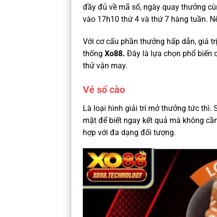
đầy đủ về mã số, ngày quay thưởng cùn
vào 17h10 thứ 4 và thứ 7 hàng tuần. Nếu
Với cơ cấu phần thưởng hấp dẫn, giá tr
thống
Xo88.
Đây là lựa chọn phổ biến 
thử vận may.
Vé số cào
Là loại hình giải trí mở thưởng tức thì
mặt để biết ngay kết quả mà không cần
hợp với đa dạng đối tượng.