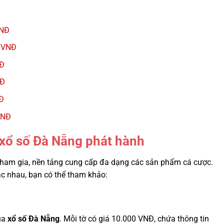
VNĐ
0 VNĐ
NĐ
NĐ
NĐ
 VNĐ
do xổ số Đà Nẵng phát hành
 tham gia, nền tảng cung cấp đa dạng các sản phẩm cá cược.
ác nhau, bạn có thể tham khảo:
của
xổ số Đà Nẵng
. Mỗi tờ có giá 10.000 VNĐ, chứa thông tin