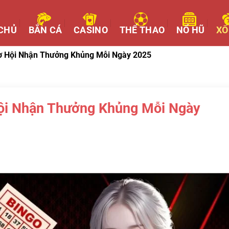
CHỦ
BẮN CÁ
CASINO
THỂ THAO
NỔ HŨ
XỔ
ơ Hội Nhận Thưởng Khủng Mỗi Ngày 2025
ội Nhận Thưởng Khủng Mỗi Ngày