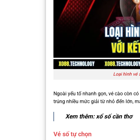
Loại hình vé
Ngoài yếu tố nhanh gọn, vé cào còn có 
trúng nhiều mức giải từ nhỏ đến lớn, m
Xem thêm:
xổ số cần thơ
Vé số tự chọn