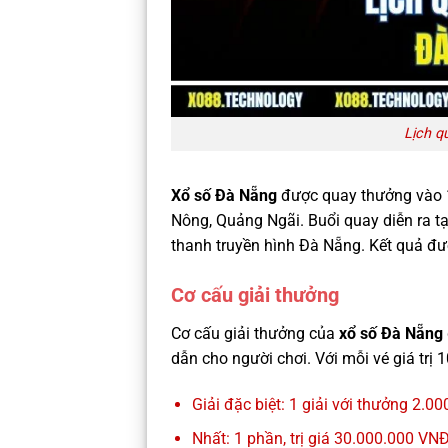
Lịch q
Xổ số Đà Nẵng
được quay thưởng vào 1
Nông, Quảng Ngãi. Buổi quay diễn ra tạ
thanh truyền hình Đà Nẵng. Kết quả đư
Cơ cấu giải thưởng
Cơ cấu giải thưởng của
xổ số Đà Nẵng
dẫn cho người chơi. Với mỗi vé giá trị 
Giải đặc biệt: 1 giải với thưởng 2.
Nhất: 1 phần, trị giá 30.000.000 VN