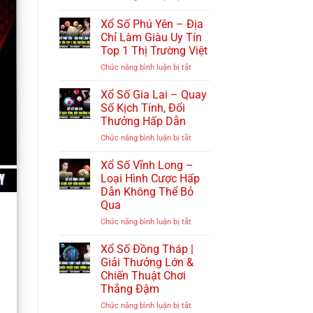
Xổ
Số
Xổ Số Phú Yên – Địa
Khánh
Chỉ Làm Giàu Uy Tín
Hòa
Top 1 Thị Trường Việt
|
ở
Chức năng bình luận bị tắt
Trúng
Xổ
Lớn
Số
Từ
Xổ Số Gia Lai – Quay
Phú
Những
Số Kịch Tính, Đổi
Yên
Chiến
Thưởng Hấp Dẫn
–
Thuật
ở
Chức năng bình luận bị tắt
Địa
Chơi
Xổ
Chỉ
Hiệu
Số
Làm
Quả
Xổ Số Vĩnh Long –
Gia
Giàu
Loại Hình Cược Hấp
Lai
Uy
Dẫn Không Thể Bỏ
–
Tín
Qua
Quay
Top
Số
1
ở
Chức năng bình luận bị tắt
Kịch
Thị
Xổ
Tính,
Trường
Số
Xổ Số Đồng Tháp |
Đổi
Việt
Vĩnh
Giải Thưởng Lớn &
Thưởng
Long
Chiến Thuật Chơi
Hấp
–
Thắng Đậm
Dẫn
Loại
Hình
ở
Chức năng bình luận bị tắt