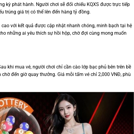
g kỳ phát hành. Người chơi sẽ đối chiếu KQXS được trực tiếp
 trúng giá trị có thể lên đến hàng tỷ đồng.
ị cao với kết quả được cập nhật nhanh chóng, minh bạch tại hệ
cho những ai yêu thích sự hồi hộp, chờ đợi cùng mong muốn
. Sau khi mua vé, người chơi chỉ cần cào lớp bạc phủ bên trên bề
 chờ đến giờ quay thưởng. Giá mỗi tấm vé chỉ 2,000 VNĐ, phù