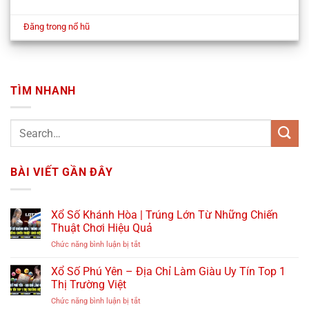
Đăng trong
nổ hũ
TÌM NHANH
BÀI VIẾT GẦN ĐÂY
Xổ Số Khánh Hòa | Trúng Lớn Từ Những Chiến
Thuật Chơi Hiệu Quả
ở
Chức năng bình luận bị tắt
Xổ
Số
Xổ Số Phú Yên – Địa Chỉ Làm Giàu Uy Tín Top 1
Khánh
Thị Trường Việt
Hòa
ở
Chức năng bình luận bị tắt
|