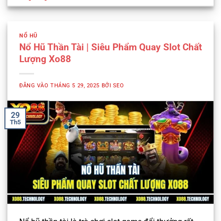
NỔ HŨ
Nổ Hũ Thần Tài | Siêu Phẩm Quay Slot Chất
Lượng Xo88
ĐĂNG VÀO
THÁNG 5 29, 2025
BỞI
SEO
29
Th5