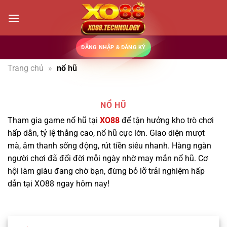
Bỏ
qua
nội
dung
ĐĂNG NHẬP & ĐĂNG KÝ
Trang chủ
»
nổ hũ
NỔ HŨ
Tham gia game nổ hũ tại
XO88
để tận hưởng kho trò chơi
hấp dẫn, tỷ lệ thắng cao, nổ hũ cực lớn. Giao diện mượt
mà, âm thanh sống động, rút tiền siêu nhanh. Hàng ngàn
người chơi đã đổi đời mỗi ngày nhờ may mắn nổ hũ. Cơ
hội làm giàu đang chờ bạn, đừng bỏ lỡ trải nghiệm hấp
dẫn tại XO88 ngay hôm nay!