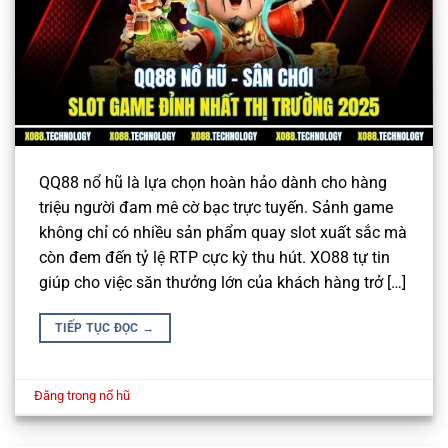
QQ88 nổ hũ là lựa chọn hoàn hảo dành cho hàng
triệu người đam mê cờ bạc trực tuyến. Sảnh game
không chỉ có nhiều sản phẩm quay slot xuất sắc mà
còn đem đến tỷ lệ RTP cực kỳ thu hút. XO88 tự tin
giúp cho việc săn thưởng lớn của khách hàng trở […]
TIẾP TỤC ĐỌC
→
Đăng trong
nổ hũ