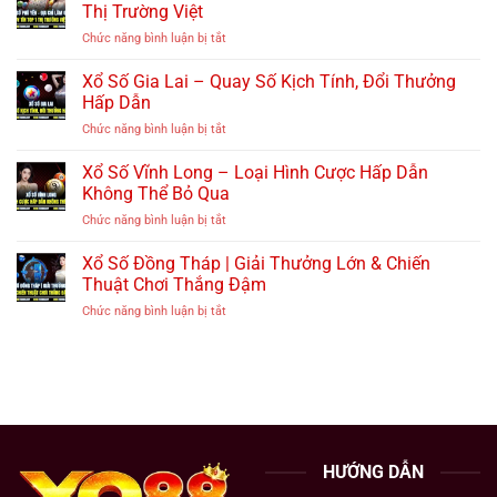
Khánh
Thị Trường Việt
Hòa
ở
Chức năng bình luận bị tắt
|
Xổ
Trúng
Số
Xổ Số Gia Lai – Quay Số Kịch Tính, Đổi Thưởng
Lớn
Phú
Từ
Hấp Dẫn
Yên
Những
ở
Chức năng bình luận bị tắt
–
Chiến
Xổ
Địa
Thuật
Số
Xổ Số Vĩnh Long – Loại Hình Cược Hấp Dẫn
Chỉ
Chơi
Gia
Làm
Không Thể Bỏ Qua
Hiệu
Lai
Giàu
Quả
ở
Chức năng bình luận bị tắt
–
Uy
Xổ
Quay
Tín
Số
Xổ Số Đồng Tháp | Giải Thưởng Lớn & Chiến
Số
Top
Vĩnh
Kịch
Thuật Chơi Thắng Đậm
1
Long
Tính,
Thị
ở
Chức năng bình luận bị tắt
–
Đổi
Trường
Xổ
Loại
Thưởng
Việt
Số
Hình
Hấp
Đồng
Cược
Dẫn
Tháp
Hấp
|
Dẫn
Giải
Không
Thưởng
Thể
Lớn
Bỏ
HƯỚNG DẪN
&
Qua