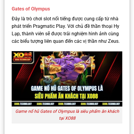
Gates of Olympus
Đây là trò chơi slot nổi tiếng được cung cấp từ nhà
phát triển Pragmatic Play. Với chủ đề thần thoại Hy
Lạp, thành viên sẽ được trải nghiệm hình ảnh cùng
các biểu tượng liên quan đến các vị thần như Zeus.
Game nổ hũ Gates of Olympus là siêu phẩm ăn khách
tại XO88