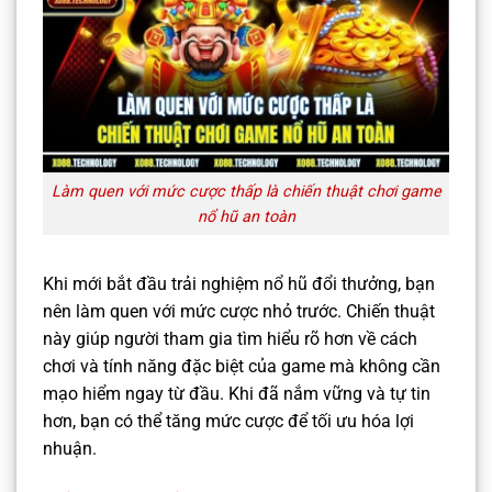
Làm quen với mức cược thấp là chiến thuật chơi game
nổ hũ an toàn
Khi mới bắt đầu trải nghiệm nổ hũ đổi thưởng, bạn
nên làm quen với mức cược nhỏ trước. Chiến thuật
này giúp người tham gia tìm hiểu rõ hơn về cách
chơi và tính năng đặc biệt của game mà không cần
mạo hiểm ngay từ đầu. Khi đã nắm vững và tự tin
hơn, bạn có thể tăng mức cược để tối ưu hóa lợi
nhuận.