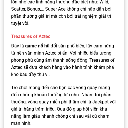
lớn nhờ các tính năng thưởng đặc biệt như: Wild,
Scatter, Bonus,… Super Ace không chỉ hấp dẫn bởi
phần thưởng giá trị mà còn bởi trải nghiệm giải trí
tuyệt vời.
Treasures of Aztec
Đây là
game nổ hũ
đổi săn phổ biến, lấy cảm hứng
từ nền văn minh Aztec bí ẩn. Với nhiều biểu tượng
phong phú cùng âm thanh sống động, Treasures of
Aztec sẽ đưa khách hàng vào hành trình khám phá
kho báu đầy thú vị.
Trò chơi mang đến cho bạn các vòng quay mang
đến những khoản thưởng lớn như: Nhân đôi phần
thưởng, vòng quay miễn phí thậm chí là Jackpot với
giá trị hàng trăm triệu. Qua đó giúp hội viên khả
năng làm giàu nhanh chóng chỉ sau vài cú chạm
màn hình.