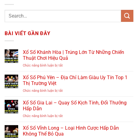
BÀI VIẾT GẦN ĐÂY
Xổ Số Khánh Hòa | Trúng Lớn Từ Những Chiến
Thuật Chơi Hiệu Quả
ở
Chức năng bình luận bị tắt
Xổ
Số
Xổ Số Phú Yên – Địa Chỉ Làm Giàu Uy Tín Top 1
Khánh
Thị Trường Việt
Hòa
ở
Chức năng bình luận bị tắt
|
Xổ
Trúng
Số
Xổ Số Gia Lai – Quay Số Kịch Tính, Đổi Thưởng
Lớn
Phú
Từ
Hấp Dẫn
Yên
Những
ở
Chức năng bình luận bị tắt
–
Chiến
Xổ
Địa
Thuật
Số
Xổ Số Vĩnh Long – Loại Hình Cược Hấp Dẫn
Chỉ
Chơi
Gia
Làm
Không Thể Bỏ Qua
Hiệu
Lai
Giàu