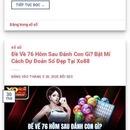
TIẾP TỤC ĐỌC
→
Đăng trong
xổ số
XỔ SỐ
Đề Về 76 Hôm Sau Đánh Con Gì? Bật Mí
Cách Dự Đoán Số Đẹp Tại Xo88
ĐĂNG VÀO
THÁNG 5 30, 2025
BỞI
SEO
30
Th5