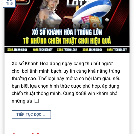
Th5
Xổ số Khánh Hòa đang ngày càng thu hút người
chơi bởi tính minh bạch, uy tín cùng khả năng trúng
thưởng cao. Thể loại này mở ra cơ hội làm giàu nếu
bạn biết lựa chọn hình thức cược phù hợp, áp dụng
chiến thuật thông minh. Cùng Xo88 win khám phá
những ưu […]
TIẾP TỤC ĐỌC
→