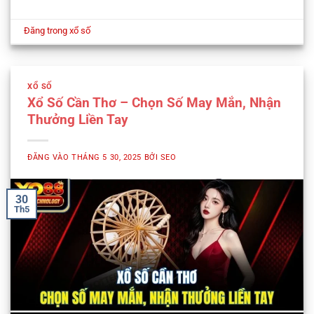
Đăng trong
xổ số
XỔ SỐ
Xổ Số Cần Thơ – Chọn Số May Mắn, Nhận
Thưởng Liền Tay
ĐĂNG VÀO
THÁNG 5 30, 2025
BỞI
SEO
30
Th5