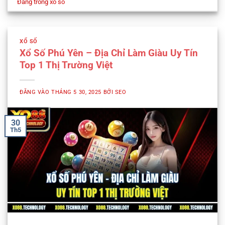
Đăng trong
xổ số
XỔ SỐ
Xổ Số Phú Yên – Địa Chỉ Làm Giàu Uy Tín
Top 1 Thị Trường Việt
ĐĂNG VÀO
THÁNG 5 30, 2025
BỞI
SEO
30
Th5