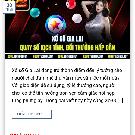
30
Th5
Xổ số Gia Lai đang trở thành điểm đến lý tưởng cho
người chơi đam mê thử vận may, săn lộc mỗi ngày.
Với giao diện dễ sử dụng, tỷ lệ thưởng cao, người
chơi có thể tận hưởng trọn vẹn cảm giác hồi hộp
từng phút giây. Trong bài viết này hãy cùng Xo88 […]
TIẾP TỤC ĐỌC
→
Đăng trong
xổ số