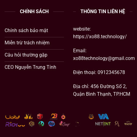
CHÍNH SÁCH
THÔNG TIN LIÊN HỆ
website:
Chính sách bảo mật
https://xo88.technology/
Miễn trừ trách nhiệm
Email:
Câu hỏi thường gặp
xo88technology@gmail.com
CEO Nguyễn Trung Tính
Điện thoại: 0912345678
Địa chỉ: 456 Đường Số 2,
Quận Bình Thạnh, TP.HCM