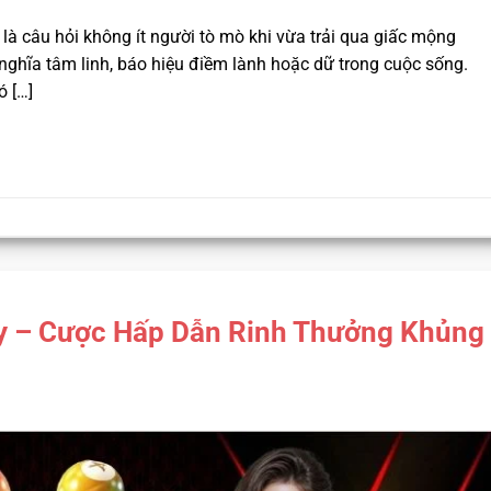
là câu hỏi không ít người tò mò khi vừa trải qua giấc mộng
 nghĩa tâm linh, báo hiệu điềm lành hoặc dữ trong cuộc sống.
ó […]
y – Cược Hấp Dẫn Rinh Thưởng Khủng