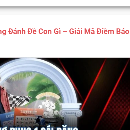
g Đánh Đề Con Gì – Giải Mã Điềm Báo