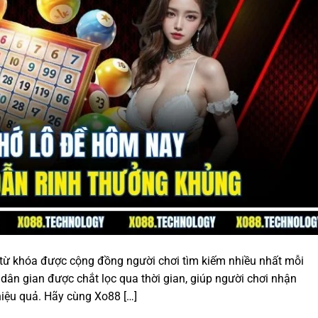
 từ khóa được cộng đồng người chơi tìm kiếm nhiều nhất mỗi
dân gian được chắt lọc qua thời gian, giúp người chơi nhận
 hiệu quả. Hãy cùng Xo88 […]