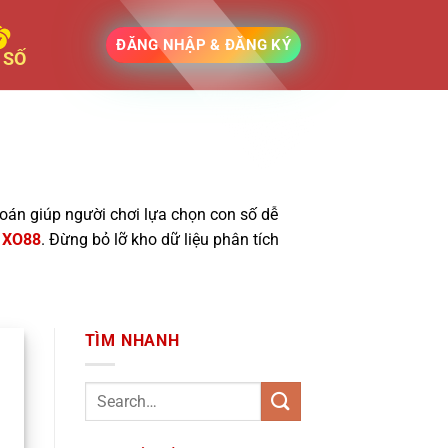
ĐĂNG NHẬP & ĐĂNG KÝ
 SỐ
đoán giúp người chơi lựa chọn con số dễ
i
XO88
. Đừng bỏ lỡ kho dữ liệu phân tích
TÌM NHANH