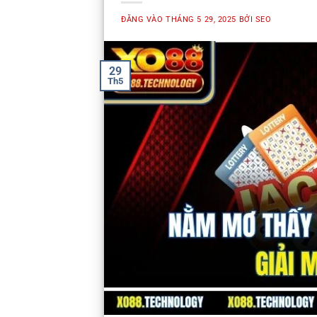
ĐĂNG VÀO
THÁNG 5 29, 2025
BỞI
SEO
29
Th5