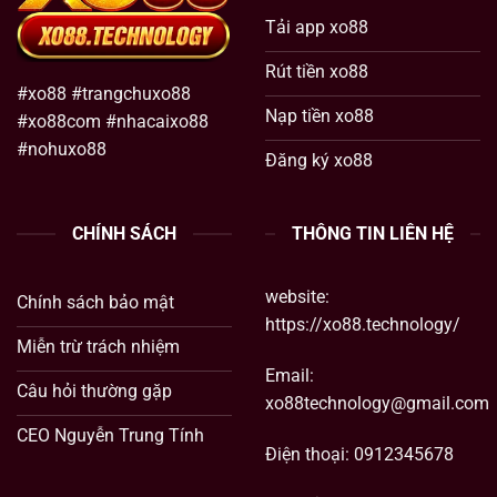
Tải app xo88
Rút tiền xo88
#xo88 #trangchuxo88
Nạp tiền xo88
#xo88com #nhacaixo88
#nohuxo88
Đăng ký xo88
CHÍNH SÁCH
THÔNG TIN LIÊN HỆ
website:
Chính sách bảo mật
https://xo88.technology/
Miễn trừ trách nhiệm
Email:
Câu hỏi thường gặp
xo88technology@gmail.com
CEO Nguyễn Trung Tính
Điện thoại: 0912345678