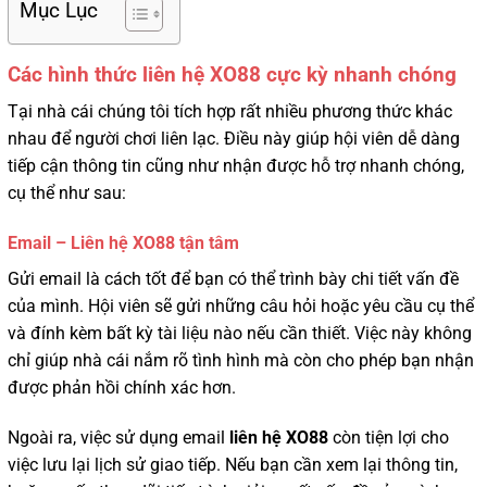
Mục Lục
Các hình thức liên hệ XO88 cực kỳ nhanh chóng
Tại nhà cái chúng tôi tích hợp rất nhiều phương thức khác
nhau để người chơi liên lạc. Điều này giúp hội viên dễ dàng
tiếp cận thông tin cũng như nhận được hỗ trợ nhanh chóng,
cụ thể như sau:
Email – Liên hệ XO88 tận tâm
Gửi email là cách tốt để bạn có thể trình bày chi tiết vấn đề
của mình. Hội viên sẽ gửi những câu hỏi hoặc yêu cầu cụ thể
và đính kèm bất kỳ tài liệu nào nếu cần thiết. Việc này không
chỉ giúp nhà cái nắm rõ tình hình mà còn cho phép bạn nhận
được phản hồi chính xác hơn.
Ngoài ra, việc sử dụng email
liên hệ XO88
còn tiện lợi cho
việc lưu lại lịch sử giao tiếp. Nếu bạn cần xem lại thông tin,