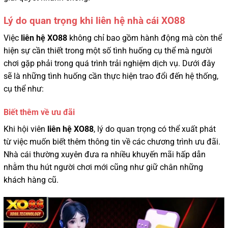
Lý do quan trọng khi liên hệ nhà cái XO88
Việc
liên hệ XO88
không chỉ bao gồm hành động mà còn thể
hiện sự cần thiết trong một số tình huống cụ thể mà người
chơi gặp phải trong quá trình trải nghiệm dịch vụ. Dưới đây
sẽ là những tình huống cần thực hiện trao đổi đến hệ thống,
cụ thể như:
Biết thêm về ưu đãi
Khi hội viên
liên hệ XO88
, lý do quan trọng có thể xuất phát
từ việc muốn biết thêm thông tin về các chương trình ưu đãi.
Nhà cái thường xuyên đưa ra nhiều khuyến mãi hấp dẫn
nhằm thu hút người chơi mới cũng như giữ chân những
khách hàng cũ.