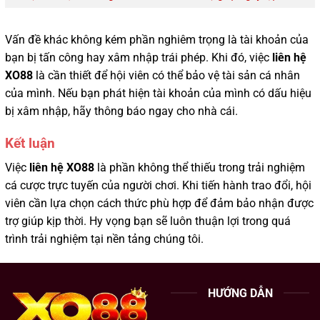
Vấn đề khác không kém phần nghiêm trọng là tài khoản của
bạn bị tấn công hay xâm nhập trái phép. Khi đó, việc
liên hệ
XO88
là cần thiết để hội viên có thể bảo vệ tài sản cá nhân
của mình. Nếu bạn phát hiện tài khoản của mình có dấu hiệu
bị xâm nhập, hãy thông báo ngay cho nhà cái.
Kết luận
Việc
liên hệ XO88
là phần không thể thiếu trong trải nghiệm
cá cược trực tuyến của người chơi. Khi tiến hành trao đổi, hội
viên cần lựa chọn cách thức phù hợp để đảm bảo nhận được
trợ giúp kịp thời. Hy vọng bạn sẽ luôn thuận lợi trong quá
trình trải nghiệm tại nền tảng chúng tôi.
HƯỚNG DẪN