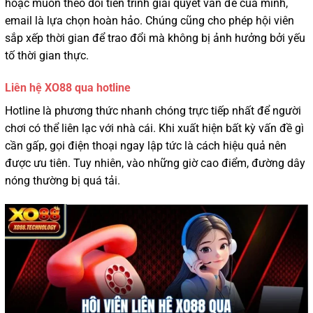
hoặc muốn theo dõi tiến trình giải quyết vấn đề của mình,
email là lựa chọn hoàn hảo. Chúng cũng cho phép hội viên
sắp xếp thời gian để trao đổi mà không bị ảnh hưởng bởi yếu
tố thời gian thực.
Liên hệ XO88 qua hotline
Hotline là phương thức nhanh chóng trực tiếp nhất để người
chơi có thể liên lạc với nhà cái. Khi xuất hiện bất kỳ vấn đề gì
cần gấp, gọi điện thoại ngay lập tức là cách hiệu quả nên
được ưu tiên. Tuy nhiên, vào những giờ cao điểm, đường dây
nóng thường bị quá tải.